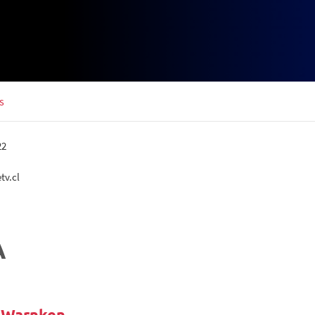
s
22
tv.cl
A
n Warnken