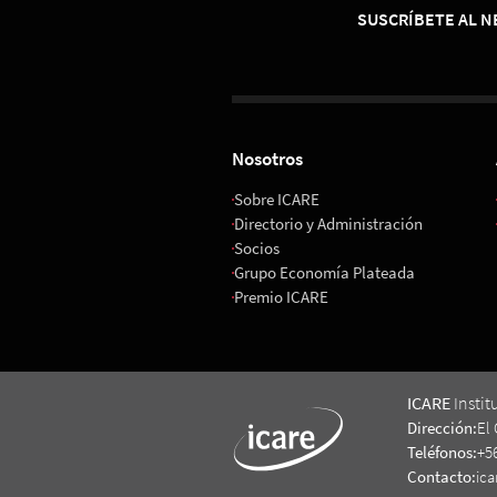
SUSCRÍBETE AL 
Nosotros
Sobre ICARE
Directorio y Administración
Socios
Grupo Economía Plateada
Premio ICARE
ICARE
Instit
Dirección:
El 
Teléfonos:
+5
Contacto:
ica