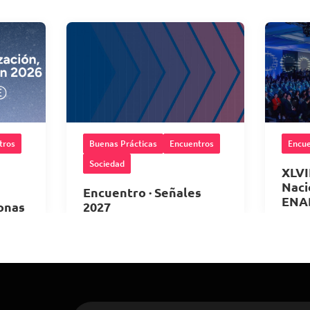
tros
Buenas Prácticas
Encuentros
Encue
Sociedad
XLVI
Naci
Encuentro · Señales
ENA
onas
2027
28
10 de Noviembre 2026
,
hrs.
6
,
08:00 horas
Met
ICARE