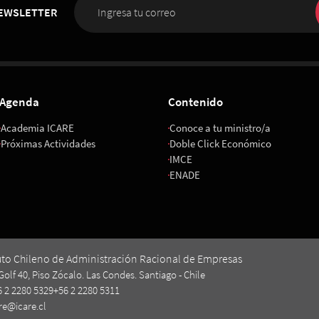
NEWSLETTER
Agenda
Contenido
Academia ICARE
Conoce a tu ministro/a
Próximas Actividades
Doble Click Económico
IMCE
ENADE
uto Chileno de Administración Racional de Empresas
Golf 40, Piso Zócalo. Las Condes. Santiago - Chile
6 2 2280 5329
+56 2 2280 5311
re@icare.cl