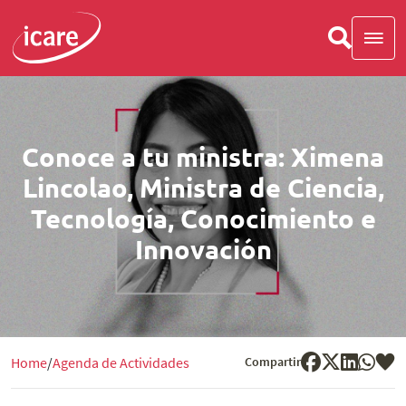
Conoce a tu ministra: Ximena
Lincolao, Ministra de Ciencia,
Tecnología, Conocimiento e
Innovación
Compartir
Home
Agenda de Actividades