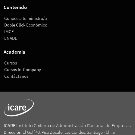
Contenido
Conoce a tu ministro/a
Doble Click Económico
IMCE
ENADE
Academia
Cursos
Cursos In-Company
Contáctanos
ICARE
Instituto Chileno de Administración Racional de Empresas
Dirección:
El Golf 40, Piso Zócalo. Las Condes. Santiago - Chile