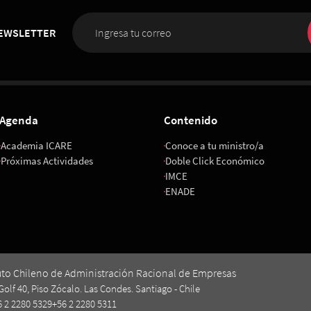
NEWSLETTER
Agenda
Contenido
Academia ICARE
Conoce a tu ministro/a
Próximas Actividades
Doble Click Económico
IMCE
ENADE
uto Chileno de Administración Racional de Empresas
Golf 40, Piso Zócalo. Las Condes. Santiago - Chile
6 2 2280 5329
+56 2 2280 5311