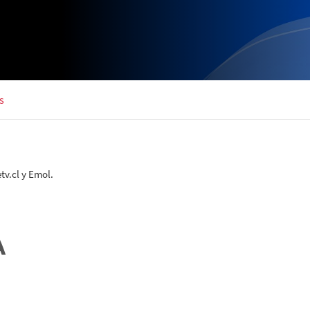
s
v.cl y Emol.
A