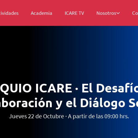
tividades
Academia
ICARE TV
Nosotros
Co
UIO ICARE · El Desafío
boración y el Diálogo S
Jueves 22 de Octubre · A partir de las 09:00 hrs.