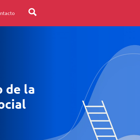
ntacto
 de la
ocial