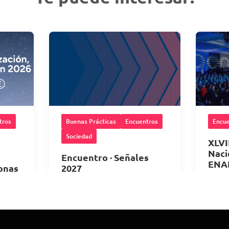
tros
Buenas Prácticas
Encuentros
Encue
Sociedad
XLVI
Naci
Encuentro · Señales
ENA
onas
2027
28
10 de Noviembre 2026
,
hrs.
6
,
08:00 horas
Met
ICARE