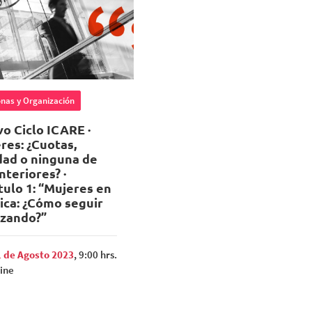
nas y Organización
o Ciclo ICARE ·
res: ¿Cuotas,
dad o ninguna de
nteriores? ·
tulo 1: “Mujeres en
tica: ¿Cómo seguir
zando?”
 de Agosto 2023
, 9:00 hrs.
ine