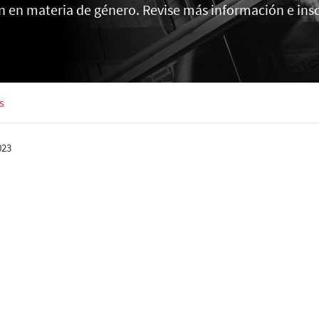
n en materia de género. Revise más información e insc
s
023