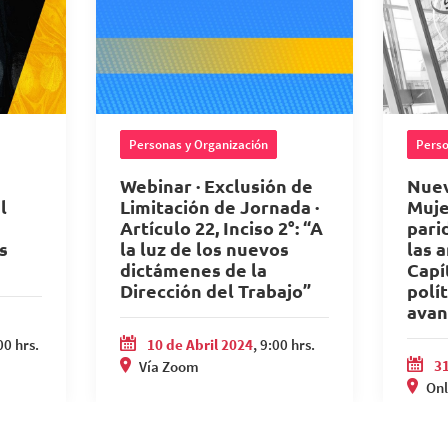
Personas y Organización
Perso
Webinar · Exclusión de
Nuev
l
Limitación de Jornada ·
Muje
Artículo 22, Inciso 2°: “A
pari
s
la luz de los nuevos
las a
dictámenes de la
Capí
Dirección del Trabajo”
polí
avan
00 hrs.
10 de Abril 2024
, 9:00 hrs.
31
Vía Zoom
Onl