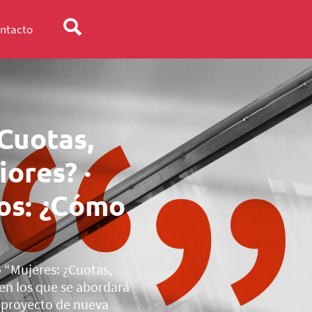
ntacto
Cuotas,
iores? ·
ios: ¿Cómo
o “Mujeres: ¿Cuotas,
 en los que se abordará
el proyecto de nueva