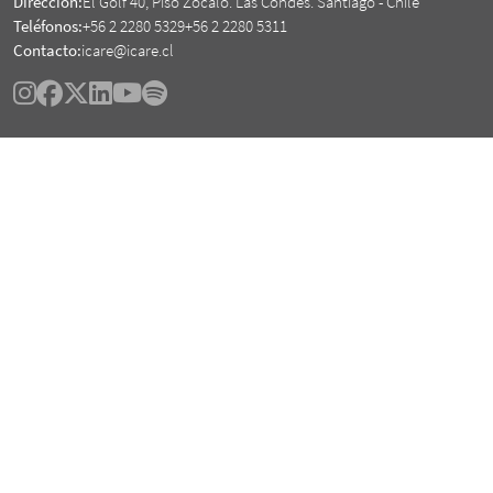
Dirección:
El Golf 40, Piso Zócalo. Las Condes. Santiago - Chile
Teléfonos:
+56 2 2280 5329
+56 2 2280 5311
Contacto:
icare@icare.cl