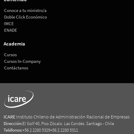
Conoce a tu ministro/a
Doble Click Económico
IMCE
ENADE
Academia
Cursos
Cursos In-Company
Contáctanos
ICARE
Instituto Chileno de Administración Racional de Empresas
Dirección:
El Golf 40, Piso Zócalo. Las Condes. Santiago - Chile
Teléfonos:
+56 2 2280 5329
+56 2 2280 5311