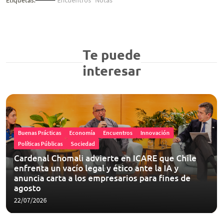
Etiquetas:
Encuentros
Notas
Te puede
interesar
Buenas Prácticas
Economía
Encuentros
Innovación
Políticas Públicas
Sociedad
Cardenal Chomali advierte en ICARE que Chile
enfrenta un vacío legal y ético ante la IA y
anuncia carta a los empresarios para fines de
agosto
22/07/2026