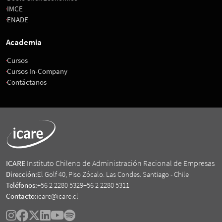
IMCE
ENADE
Academia
Cursos
Cursos In-Company
Contáctanos
ICARE
Instituto Chileno de Administración Racional de Empresas
Dirección:
El Golf 40, Piso Zócalo. Las Condes. Santiago - Chile
Teléfonos:
+56 2 2280 5329
+56 2 2280 5311
Contacto:
icare@icare.cl