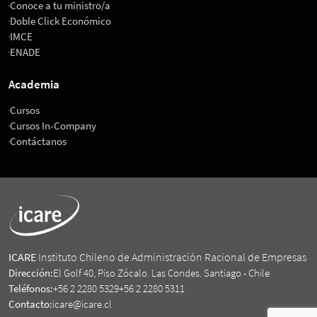
Conoce a tu ministro/a
Doble Click Económico
IMCE
ENADE
Academia
Cursos
Cursos In-Company
Contáctanos
ICARE
Instituto Chileno de Administración Racional de Empresas
Dirección:
El Golf 40, Piso Zócalo. Las Condes. Santiago - Chile
Teléfonos:
+56 2 2280 5329
+56 2 2280 5311
Contacto:
icare@icare.cl