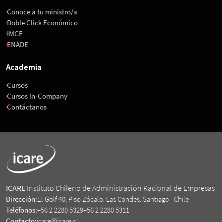
Conoce a tu ministro/a
Doble Click Económico
IMCE
ENADE
Academia
Cursos
Cursos In-Company
Contáctanos
ICARE
Instituto Chileno de Administración Racional de Empresas
Dirección:
El Golf 40, Piso Zócalo. Las Condes. Santiago - Chile
Teléfonos:
+56 2 2280 5329
+56 2 2280 5311
Contacto:
icare@icare.cl