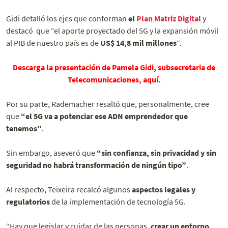
Gidi detalló los ejes que conforman
el
Plan Matriz Digital
y
destacó que “el aporte proyectado del 5G y la expansión móvil
al PIB de nuestro país es de
US$ 14,8 mil millones
“.
Descarga la presentación de Pamela Gidi, subsecretaria de
Telecomunicaciones, aquí.
Por su parte, Rademacher resaltó que, personalmente, cree
que
“el 5G va a potenciar ese ADN emprendedor que
tenemos”
.
Sin embargo, aseveró que
“sin confianza, sin privacidad y sin
seguridad no habrá transformación de ningún tipo”
.
Al respecto, Teixeira recalcó algunos
aspectos legales y
regulatorios
de la implementación de tecnología 5G.
“Hay que legislar y cuidar de las personas,
crear un entorno