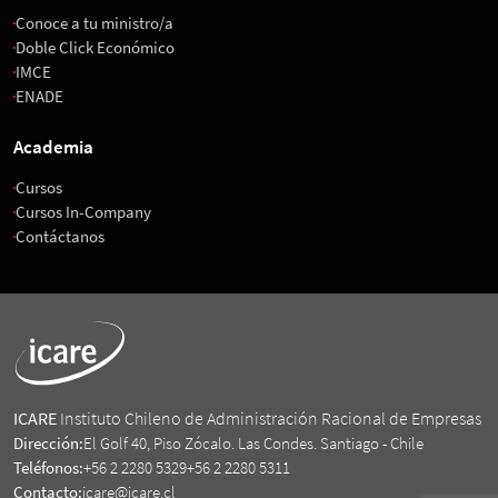
Conoce a tu ministro/a
Doble Click Económico
IMCE
ENADE
Academia
Cursos
Cursos In-Company
Contáctanos
ICARE
Instituto Chileno de Administración Racional de Empresas
Dirección:
El Golf 40, Piso Zócalo. Las Condes. Santiago - Chile
Teléfonos:
+56 2 2280 5329
+56 2 2280 5311
Contacto:
icare@icare.cl