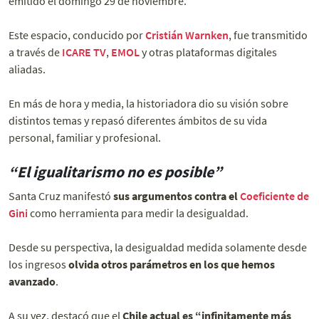
emitido el domingo 29 de noviembre.
Este espacio, conducido por
Cristián Warnken
, fue transmitido
a través de
ICARE TV
,
EMOL
y otras plataformas digitales
aliadas.
En más de hora y media, la historiadora dio su visión sobre
distintos temas y repasó diferentes ámbitos de su vida
personal, familiar y profesional.
“El igualitarismo no es posible”
Santa Cruz manifestó
sus argumentos contra el
Coeficiente de
Gini
como herramienta para medir la desigualdad.
Desde su perspectiva, la desigualdad medida solamente desde
los ingresos
olvida otros parámetros en los que hemos
avanzado
.
A su vez, destacó que el
Chile actual es “infinitamente más