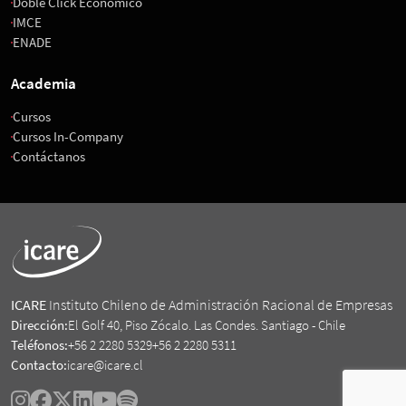
Doble Click Económico
IMCE
ENADE
Academia
Cursos
Cursos In-Company
Contáctanos
ICARE
Instituto Chileno de Administración Racional de Empresas
Dirección:
El Golf 40, Piso Zócalo. Las Condes. Santiago - Chile
Teléfonos:
+56 2 2280 5329
+56 2 2280 5311
Contacto:
icare@icare.cl