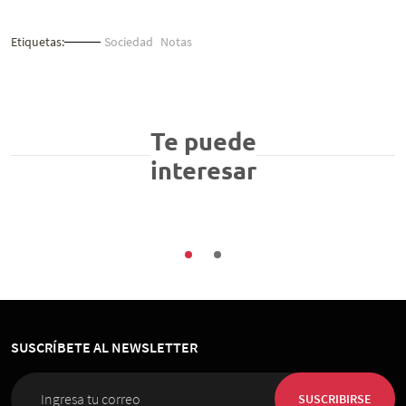
Etiquetas:
Sociedad
Notas
Buenas Prácticas
Sociedad
En diciembre las empresas chilenas deben
Te puede
implementar un modelo de cumplimiento en
interesar
protección de datos
03/08/2026
SUSCRÍBETE AL NEWSLETTER
SUSCRIBIRSE