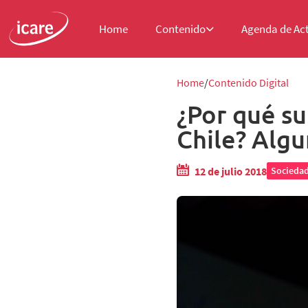
Home
Contenido
Agenda de Ac
Home
Contenido Digital
¿Por qué su
Chile? Alg
12 de julio 2018
Socieda