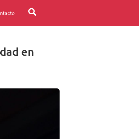
ntacto
ldad en