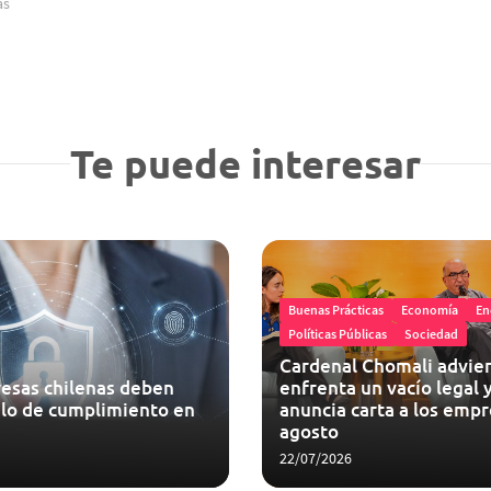
as
Te puede interesar
Buenas Prácticas
Economía
En
Políticas Públicas
Sociedad
Cardenal Chomali advier
esas chilenas deben
enfrenta un vacío legal y
lo de cumplimiento en
anuncia carta a los empr
agosto
22/07/2026