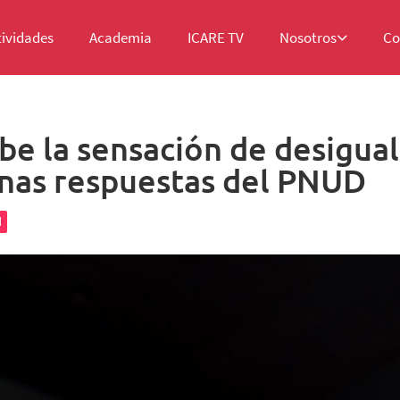
tividades
Academia
ICARE TV
Nosotros
Co
be la sensación de desigua
unas respuestas del PNUD
d