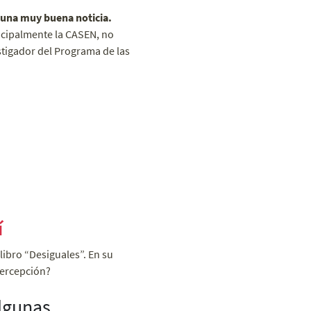
s una muy buena noticia.
ncipalmente la CASEN, no
stigador del Programa de las
í
ibro “Desiguales”. En su
percepción?
Algunas