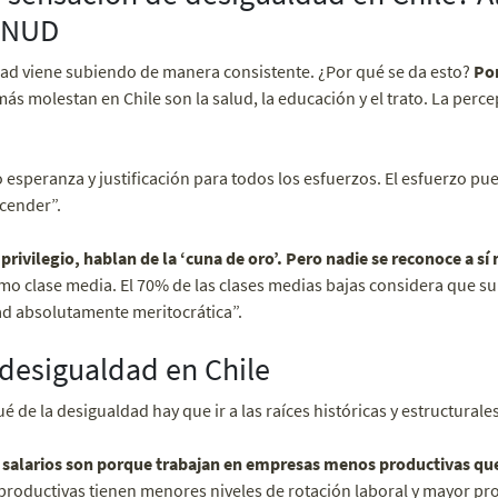
 PNUD
ad viene subiendo de manera consistente. ¿Por qué se da esto?
Por
s molestan en Chile son la salud, la educación y el trato. La percep
speranza y justificación para todos los esfuerzos. El esfuerzo pu
scender”.
rivilegio, hablan de la ‘cuna de oro’. Pero nadie se reconoce a s
 clase media. El 70% de las clases medias bajas considera que su
ad absolutamente meritocrática”.
 desigualdad en Chile
 de la desigualdad hay que ir a las raíces históricas y estructurales
 salarios son porque trabajan en empresas menos productivas q
roductivas tienen menores niveles de rotación laboral y mayor pr